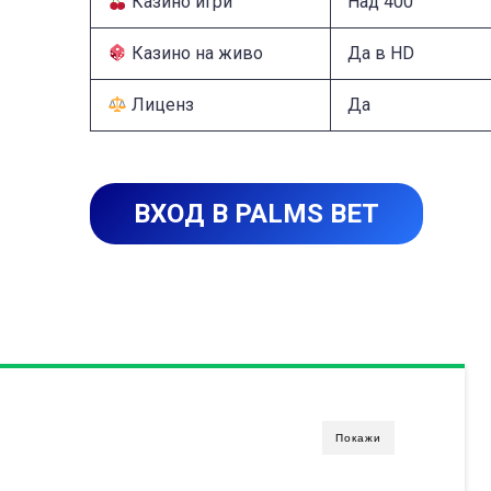
Казино игри
Над 400
Казино на живо
Да в HD
Лиценз
Да
ВХОД В PALMS BET
Покажи