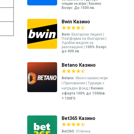
опции за игра | Казино
Бонус: До 1500 лв.
Bwin Казино
Bwin
: Български лиценз |
Платформа на български |
Удобни медоти за
разплащане |
100% бонус
до 400 лв.
Betano Казино
Betano
: Много казино игри
| Приложения | Турнири с
награден фонд |
Казино
оферта
100% до 1500лв.
+ 150FS
Bet365 Казино
Bet365
: Отлична