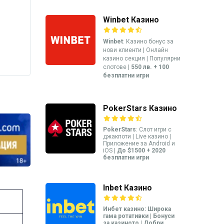
Winbet Казино
Winbet
: Казино бонус за
нови клиенти | Онлайн
казино секция | Популярни
слотове |
550 лв. + 100
безплатни игри
PokerStars Казино
PokerStars
: Слот игри с
джакпоти | Live казино |
Приложение за Android и
iOS |
До
$1500 + 2020
безплатни игри
Inbet Казино
Инбет казино: Широка
гама ротативки | Бонуси
за казиното | Добри