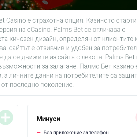
et Casino е страхотна опция. Казиното старт
ерсия на eCasino. Palms Bet се отличава с
та кичозен дизайн, определян от клиентите 
ва, сайтът е отзивчив и удобен за потребител
да се движите из сайта с лекота. Palms Bet
възможности за залагане. Палмс Бет казино 
, а личните данни на потребителите са защи
 от последно поколение.
Минуси
Без приложение за телефон