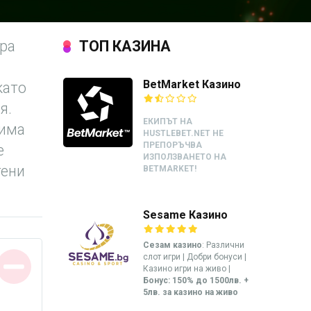
ира
ТОП КАЗИНА
BetMarket Казино
като
я.
ЕКИПЪТ НА
 има
HUSTLEBET.NET НЕ
ПРЕПОРЪЧВА
е
ИЗПОЛЗВАНЕТО НА
тени
BETMARKET!
Sesame Казино
Сезам казино
: Различни
слот игри | Добри бонуси |
Казино игри на живо |
Бонус: 150% до 1500лв. +
5лв. за казино на живо