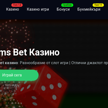
Казино
Казино игри
Бонуси
Букмейкъри
ms Bet Казино
et казино
: Разнообразие от слот игри | Отлични джакпот 
Играй сега
T&Cs Apply