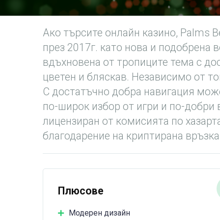
Ако търсите онлайн казино, Palms B
през 2017г. като нова и подобрена в
вдъхновена от тропиците тема с дос
цветен и бляскав. Независимо от то
С достатъчно добра навигация може 
по-широк избор от игри и по-добри 
лицензиран от комисията по хазарта
благодарение на криптирана връзка
Плюсове
Модерен дизайн