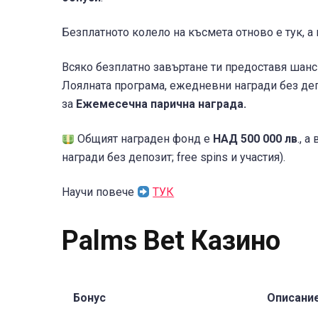
Безплатното колело на късмета отново е тук, а
Всяко безплатно завъртане ти предоставя шанс 
Лоялната програма, ежедневни награди без депо
за
Ежемесечна парична награда.
Общият награден фонд е
НАД 500 000 лв
., 
награди без депозит; free spins и участия).
Научи повече
ТУК
Palms Bet Казино
Бонус
Описани