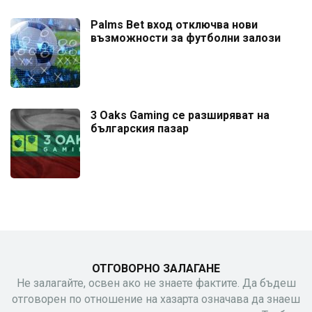
Palms Bet вход отключва нови
възможности за футболни залози
3 Oaks Gaming се разширяват на
българския пазар
ОТГОВОРНО ЗАЛАГАНЕ
Не залагайте, освен ако не знаете фактите. Да бъдеш
отговорен по отношение на хазарта означава да знаеш