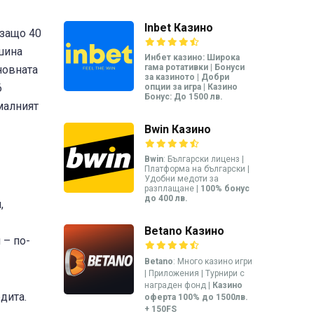
Inbet Казино
 защо 40
ашина
Инбет казино: Широка
гама ротативки | Бонуси
новната
за казиното | Добри
6
опции за игра | Казино
Бонус: До 1500 лв.
малният
Bwin Казино
Bwin
: Български лиценз |
Платформа на български |
Удобни медоти за
разплащане |
100% бонус
до 400 лв.
,
Betano Казино
 – по-
Betano
: Много казино игри
| Приложения | Турнири с
награден фонд |
Казино
дита.
оферта
100% до 1500лв.
+ 150FS