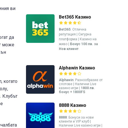
иния ви
Bet365 Казино
Bet365
: Отлична
репутация | Сигурна
огат да
платформа | Казино на
живо |
Бонус
100 лв. за
т може
Нов клиент
вън
Alphawin Казино
Alphawin
: Разнообразие от
, когато
слотове | Налични Live
олу,
казино игри |
1800 лв.
бонус + 1800FS
. Клубът
 е
8888 Казино
8888
: Бонуси за нови
клиенти и VIP клуб |
ечалбата
Налични Live казино игри |