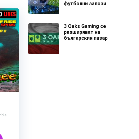
футболни залози
3 Oaks Gaming се
разширяват на
българския пазар
mble