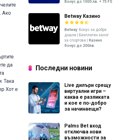
Бонус до 1000 лв. + 75 FS
ечелите
. Ако
Betway Казино
Betway
: Бонус за добре
дошли | Безплатен залог
за спортове |
Казино
бонус до 200лв.
ъртите
ете да
Последни новини
та
. Така
Live дилъри срещу
ер Хот е
виртуални игри –
каква е разликата
и кое е по-добро
за начинаещи?
Palms Bet вход
отключва нови
възможности за