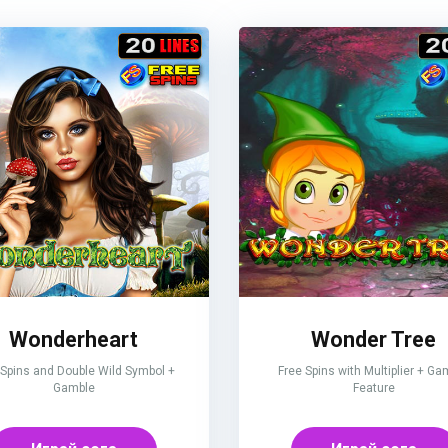
Wonderheart
Wonder Tree
 Spins and Double Wild Symbol +
Free Spins with Multiplier + Ga
Gamble
Feature