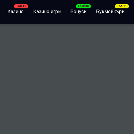
Казино
Казино игри
Бонуси
Букмейкъри