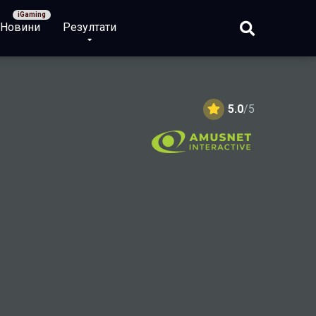
Новини
Резултати
5.0
/5