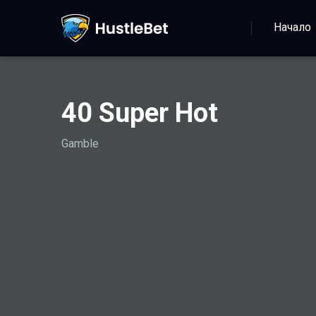
Начало
40 Super Hot
Gamble