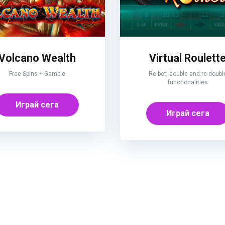
Volcano Wealth
Virtual Roulett
Free Spins + Gamble
Re-bet, double and re-doubl
functionalities
Играй сега
Играй сега