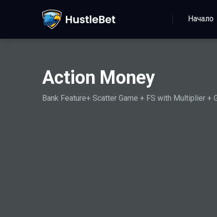
Начало
Action Money
Bank Feature+ Scatter Game + FS with Multiplier +