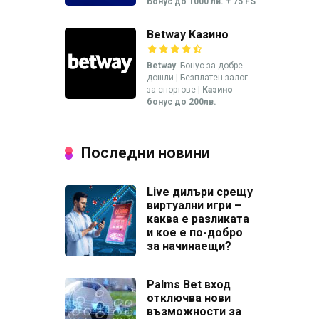
Бонус до 1000 лв. + 75 FS
Betway Казино
Betway
: Бонус за добре
дошли | Безплатен залог
за спортове |
Казино
бонус до 200лв.
Последни новини
Live дилъри срещу
виртуални игри –
каква е разликата
и кое е по-добро
за начинаещи?
Palms Bet вход
отключва нови
възможности за