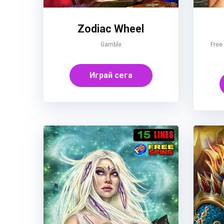
Zodiac Wheel
Gamble
Free
Играй сега