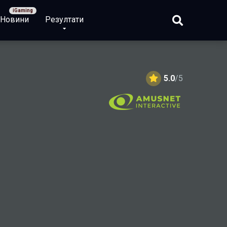
Новини
Резултати
5.0
/5