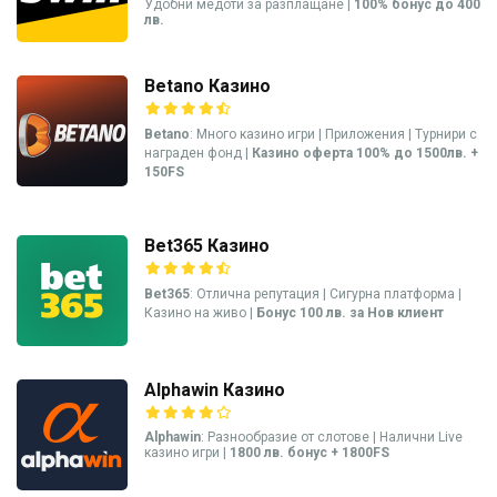
Удобни медоти за разплащане |
100% бонус до 400
лв.
Betano Казино
Betano
: Много казино игри | Приложения | Турнири с
награден фонд |
Казино оферта
100% до 1500лв. +
150FS
Bet365 Казино
Bet365
: Отлична репутация | Сигурна платформа |
Казино на живо |
Бонус
100 лв. за Нов клиент
Alphawin Казино
Alphawin
: Разнообразие от слотове | Налични Live
казино игри |
1800 лв. бонус + 1800FS