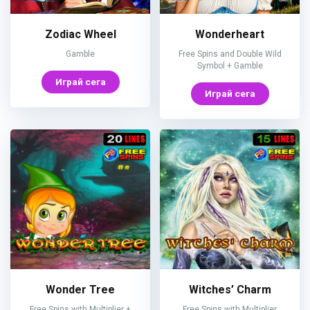
Zodiac Wheel
Wonderheart
Gamble
Free Spins and Double Wild
Symbol + Gamble
Играй сега
Играй сега
Wonder Tree
Witches’ Charm
Free Spins with Multiplier +
Free Spins with Multiplier