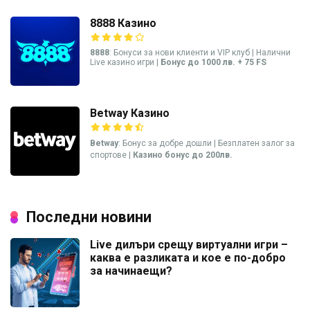
8888 Казино
8888
: Бонуси за нови клиенти и VIP клуб | Налични
Live казино игри |
Бонус до 1000 лв. + 75 FS
Betway Казино
Betway
: Бонус за добре дошли | Безплатен залог за
спортове |
Казино бонус до 200лв.
Последни новини
Live дилъри срещу виртуални игри –
каква е разликата и кое е по-добро
за начинаещи?