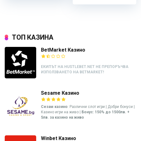
ТОП КАЗИНА
BetMarket Казино
ЕКИПЪТ НА HUSTLEBET.NET НЕ ПРЕПОРЪЧВА
ИЗПОЛЗВАНЕТО НА BETMARKET!
Sesame Казино
Сезам казино
: Различни слот игри | Добри бонуси |
Казино игри на живо |
Бонус: 150% до 1500лв. +
5лв. за казино на живо
Winbet Казино