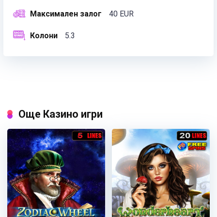
Максимален залог
40 EUR
Колони
5.3
Още Казино игри