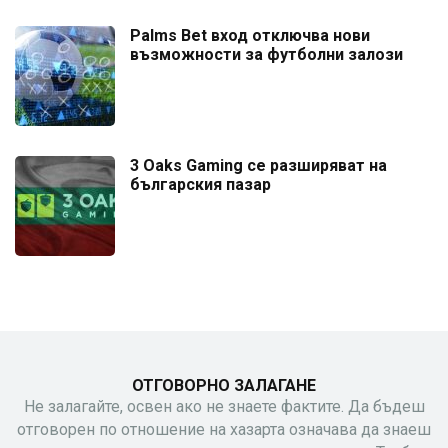
Palms Bet вход отключва нови
възможности за футболни залози
3 Oaks Gaming се разширяват на
българския пазар
ОТГОВОРНО ЗАЛАГАНЕ
Не залагайте, освен ако не знаете фактите. Да бъдеш
отговорен по отношение на хазарта означава да знаеш