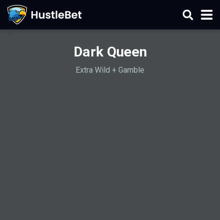
Dark Queen
Extra Wild + Gamble