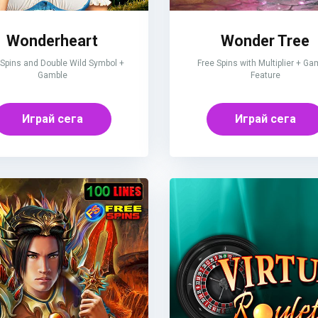
Wonderheart
Wonder Tree
 Spins and Double Wild Symbol +
Free Spins with Multiplier + Ga
Gamble
Feature
Играй сега
Играй сега