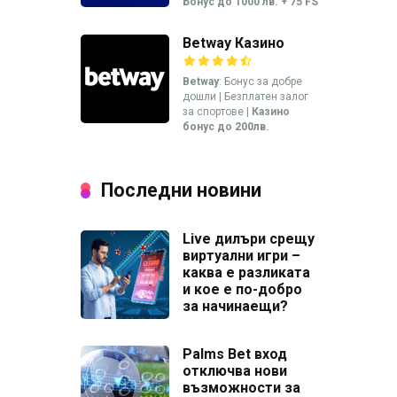
Бонус до 1000 лв. + 75 FS
Betway Казино
Betway
: Бонус за добре
дошли | Безплатен залог
за спортове |
Казино
бонус до 200лв.
Последни новини
Live дилъри срещу
виртуални игри –
каква е разликата
и кое е по-добро
за начинаещи?
Palms Bet вход
отключва нови
възможности за