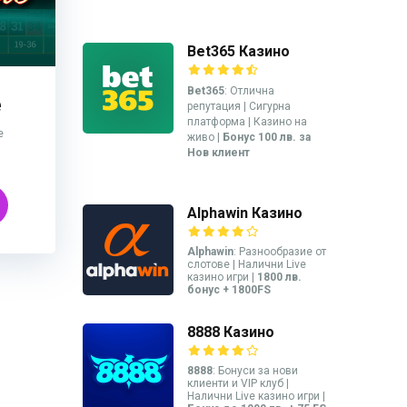
Bet365 Казино
Bet365
: Отлична
e
репутация | Сигурна
платформа | Казино на
e
живо |
Бонус
100 лв. за
Нов клиент
Alphawin Казино
Alphawin
: Разнообразие от
слотове | Налични Live
казино игри |
1800 лв.
бонус + 1800FS
8888 Казино
8888
: Бонуси за нови
клиенти и VIP клуб |
Налични Live казино игри |