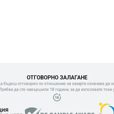
ОТГОВОРНО ЗАЛАГАНЕ
 Да бъдеш отговорен по отношение на хазарта означава да 
Трябва да сте навършили 18 години, за да използвате този 