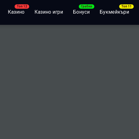
Казино
Казино игри
Бонуси
Букмейкъри