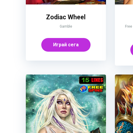
Zodiac Wheel
Gamble
Free
Играй сега