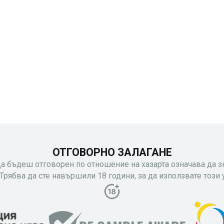
ОТГОВОРНО ЗАЛАГАНЕ
 Да бъдеш отговорен по отношение на хазарта означава да 
Трябва да сте навършили 18 години, за да използвате този 