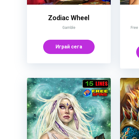
Zodiac Wheel
Gamble
Free
Играй сега