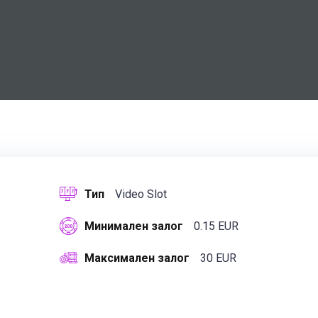
Тип
Video Slot
Минимален залог
0.15 EUR
Максимален залог
30 EUR