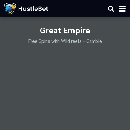
Great Empire
Free Spins with Wild reels + Gamble