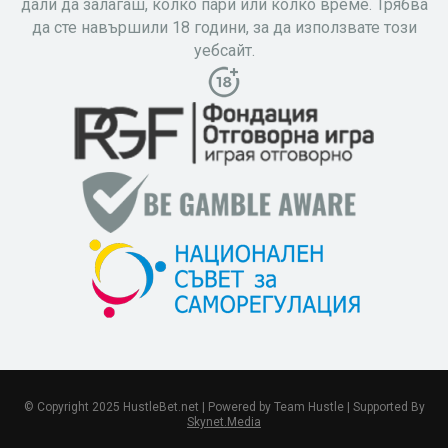
дали да залагаш, колко пари или колко време. Трябва
да сте навършили 18 години, за да използвате този
уебсайт.
© Copyright 2025 HustleBet.net | Powered by Team Hustle | Supported By
Skynet.Media