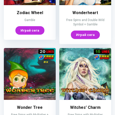
Zodiac Wheel
Wonderheart
Gamble
Free Spins and Double Wild
Symbol + Gamble
Играй сега
Играй сега
Wonder Tree
Witches’ Charm
Free Spins with Multiplier +
Free Spins with Multiplier