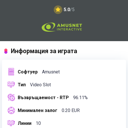
5.0
/5
Информация за играта
Софтуер
Amusnet
Тип
Video Slot
Възвръщаемост - RTP
96.11%
Минимален залог
0.20 EUR
Линии
10