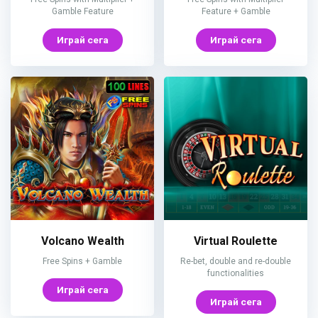
Gamble Feature
Feature + Gamble
Играй сега
Играй сега
Volcano Wealth
Virtual Roulette
Free Spins + Gamble
Re-bet, double and re-double
functionalities
Играй сега
Играй сега