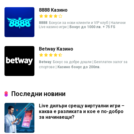
8888 Казино
8888
: Бонуси за нови клиенти и VIP клуб | Налични
Live казино игри |
Бонус до 1000 лв. + 75 FS
Betway Казино
Betway
: Бонус за добре дошли | Безплатен залог за
спортове |
Казино бонус до 200лв.
Последни новини
Live дилъри срещу виртуални игри –
каква е разликата и кое е по-добро
за начинаещи?