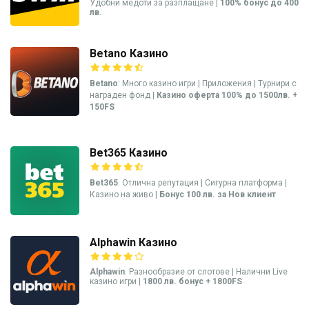
Удобни медоти за разплащане |
100% бонус до 400
лв.
Betano Казино
Betano
: Много казино игри | Приложения | Турнири с
награден фонд |
Казино оферта
100% до 1500лв. +
150FS
Bet365 Казино
Bet365
: Отлична репутация | Сигурна платформа |
Казино на живо |
Бонус
100 лв. за Нов клиент
Alphawin Казино
Alphawin
: Разнообразие от слотове | Налични Live
казино игри |
1800 лв. бонус + 1800FS