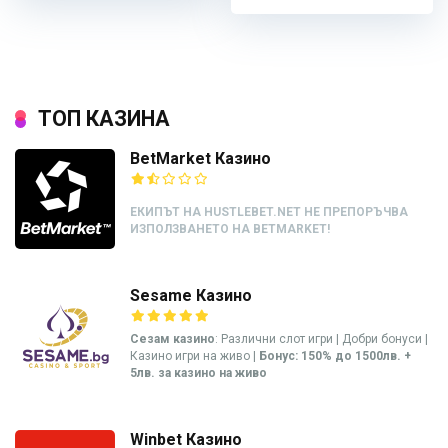
ТОП КАЗИНА
BetMarket Казино
ЕКИПЪТ НА HUSTLEBET.NET НЕ ПРЕПОРЪЧВА
ИЗПОЛЗВАНЕТО НА BETMARKET!
Sesame Казино
Сезам казино
: Различни слот игри | Добри бонуси |
Казино игри на живо |
Бонус: 150% до 1500лв. +
5лв. за казино на живо
Winbet Казино