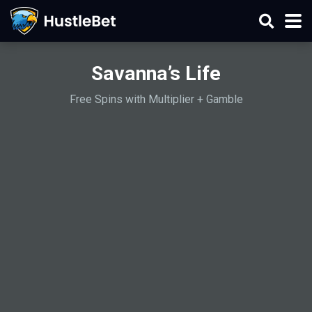
Savanna’s Life
Free Spins with Multiplier + Gamble