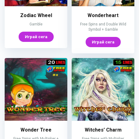
Zodiac Wheel
Wonderheart
Gamble
Free Spins and Double Wild
Symbol + Gamble
Играй сега
Играй сега
Wonder Tree
Witches’ Charm
Free Spins with Multiplier +
Free Spins with Multiplier