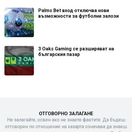
Palms Bet вход отключва нови
възможности за футболни залози
3 Oaks Gaming се разширяват на
българския пазар
ОТГОВОРНО ЗАЛАГАНЕ
Не залагайте, освен ако не знаете фактите. Да бъдеш
отговорен по отношение на хазарта означава да знаеш