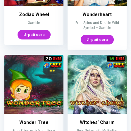
Zodiac Wheel
Wonderheart
Gamble
Free Spins and Double Wild
Symbol + Gamble
Играй сега
Играй сега
Wonder Tree
Witches’ Charm
Free Spins with Multiplier +
Free Spins with Multiplier