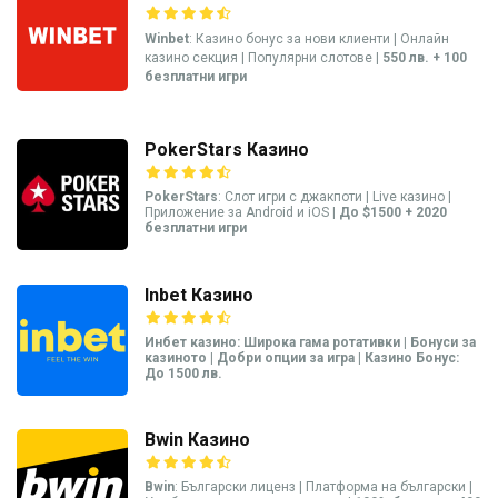
Winbet
: Казино бонус за нови клиенти | Онлайн
казино секция | Популярни слотове |
550 лв. + 100
безплатни игри
PokerStars Казино
PokerStars
: Слот игри с джакпоти | Live казино |
Приложение за Android и iOS |
До
$1500 + 2020
безплатни игри
Inbet Казино
Инбет казино: Широка гама ротативки | Бонуси за
казиното | Добри опции за игра | Казино Бонус:
До 1500 лв.
Bwin Казино
Bwin
: Български лиценз | Платформа на български |