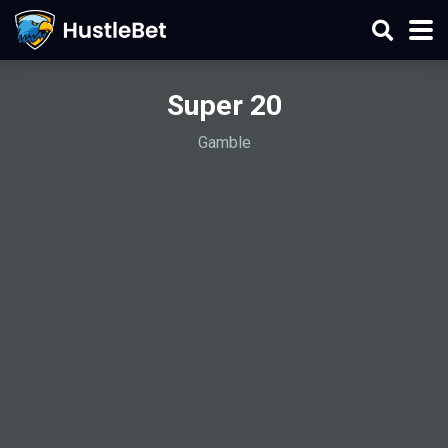
Super 20
Gamble