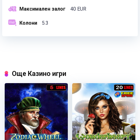
Максимален залог
40 EUR
Колони
5.3
Още Казино игри